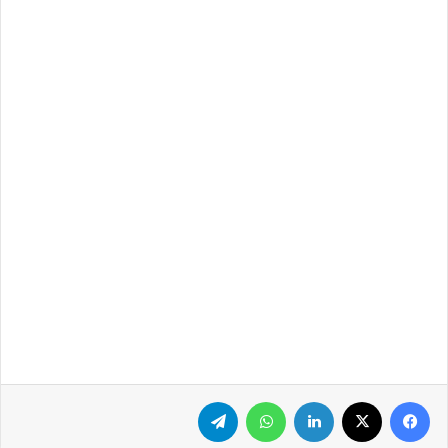
فيسبوك
‫X
لينكدإن
واتساب
تيلقرام