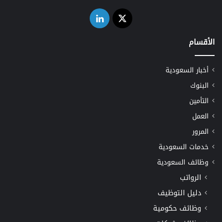
‫X
لينكدإن
الأقسام
أخبار السعودية
البنوك
التأمين
العمل
المرور
خدمات السعودية
وظائف السعودية
الرواتب
دليل التوظيف
وظائف حكومية