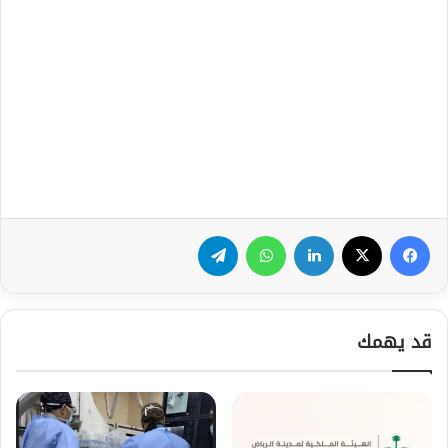
فيسبوك
‫X
لينكدإن
واتساب
تيلقرام
قد يهمك