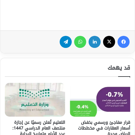
فيسبوك
‫X
لينكدإن
واتساب
تيلقرام
قد يهمك
قرار مفاجئ ورسمي بخفض
التعليم تُعلن رسميًا عن إجازة
أسعار العقارات في مخططات
منتصف العام الدراسي 1447:
الرياض وجدة
عدد الأيام وتواريخ البداية