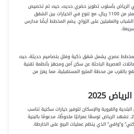
ي الرياض بأسلوب تطوير حضري حديث، حيث تم تخصيص
مساحات لإقامة وحدات سكنية جديدة. تبدأ أسعار المتر من 1100 ريال، مع تنوع في الخيارات بين الشقق
لشباب والمقبلين على الزواج. يضم المخطط أيضًا مدارس
ريعة.
 بمخطط عصري يشمل شقق ذكية وفلل بتصاميم حديثة، حيث
عد الخيار الأمثل للعائلات العصرية الباحثة عن سكن آمن ومجهز بأنظمة تقنية
قع بالقرب من محطة المترو المستقبلية، مما يعزز من
اض 2025
بلدية والقروية والإسكان لتوفير خيارات سكنية تناسب
جميع فئات المجتمع، تحقيقًا لمستهدفات رؤية 2030. تشهد الرياض توسعًا عمرانيًا ملحوظًا، مدعومًا بالبنية
سكني” و”وافي” الذي ينظم عمليات البيع على الخارطة.