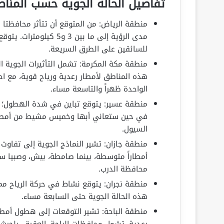
تفاصيل الحالة الجوية حسب المنا
منطقة الرياض: من المتوقع أن تتأثر محافظتا 
مدى الرؤية إلى ما بين 
للسائقين على الطرق السريعة.
منطقة مكة المكرمة: تشمل التأثيرات الجوية ا
هذه المناطق لأمطار رعدية ورياح قوية، مع اح
الواحدة ظهراً والتاسعة مساء.
منطقة عسير: يتوقع تباين في شدة الهطول؛ ح
في حين ستعاني أبها وخميس مشيط من أمطار م
السيول.
منطقة جازان: تشير النماذج الجوية إلى تفاو
أمطاراً متوسطة، بينما صامطة، بيش، وصبيا سي
محافظة الدرب.
هذه الحالة الجوية حتى السابعة مساء.
منطقة الباحة: تشير التوقعات إلى هطول أم
رعدية، تشمل محافظات الباحة، العقيق، بلجرشي،