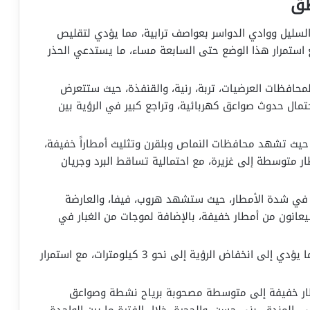
طق
السليل ووادي الدواسر بعواصف ترابية، مما يؤدي لتقليص
3 و5 كيلومترات. يتوقع استمرار هذا الوضع حتى السابعة مساء، ما يستدعي الحذر
لمحافظات العرضيات، تربة، رنية، والقنفذة، حيث ستتعرض
تمال حدوث صواعق كهربائية، وتراجع كبير في الرؤية بين
يث تشهد محافظات النماص وبلقرن وتثليث أمطاراً خفيفة،
توسطة إلى غزيرة، مع احتمالية تساقط البرد وجريان
ت في شدة الأمطار، حيث ستشهد هروب، فيفا، والعارضة
عانون من أمطار خفيفة، بالإضافة لموجات من الغبار في
منطقة نجران: يتوقع نشاط في حركة الرياح مما يؤدي إلى انخفاض الرؤية إلى نحو 3 كيلومترات، مع استمرار
طار خفيفة إلى متوسطة مصحوبة برياح نشطة وصواعق
 المندق، بني حسن، والحجرة، خلال الفترة ما بين الواحدة