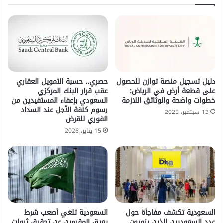
دليل تسجيل منصة توازن للحصول
حصري.. حسبة التمويل العقاري
على قطعة أرض في الرياض:
عقب قرار البنك المركزي
خطوات واضحة والوثائق اللازمة
السعودي بإعفاء المستفيدين من
رسوم كلفة الأجل عند السداد
13 سبتمبر، 2025
الفوري للقرض
15 يناير، 2026
السعودية تكشف مفاجأة حول
السعودية تلغي أصعب شرط
عدد السعوديين الذين يزورون
يعيق المقيمين عن تحقيق ثروات