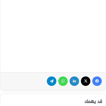
فيسبوك
‫X
لينكدإن
واتساب
تيلقرام
قد يهمك