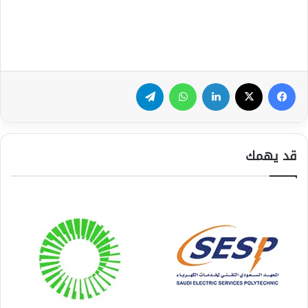
فيسبوك
‫X
لينكدإن
واتساب
تيلقرام
قد يهمك