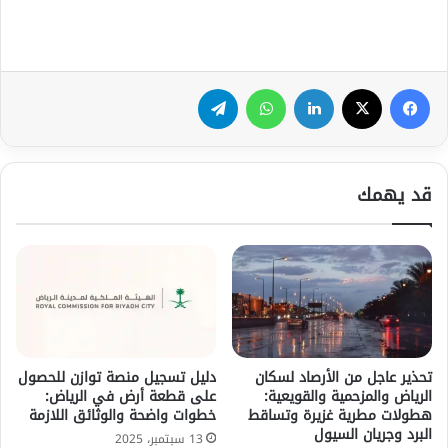
فيسبوك
‫X
لينكدإن
واتساب
تيلقرام
قد يهمك
تحذير عاجل من الأرصاد لسكان
دليل تسجيل منصة توازن للحصول
الرياض والمزحمية والقويعية:
على قطعة أرض في الرياض:
هطولات مطرية غزيرة وتساقط
خطوات واضحة والوثائق اللازمة
البرد وجريان السيول
13 سبتمبر، 2025