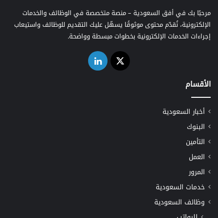
مرحبًا بك في أفق السعودية – منصة متخصصة في الوظائف والخدمات
الإلكترونية، نُقدّم محتوى موثوقًا يسهّل عليك التقديم للوظائف واستيعاب
إجراءات الخدمات الإلكترونية بخطوات مبسطة وواضحة.
‫X
لينكدإن
الأقسام
أخبار السعودية
البنوك
التأمين
العمل
المرور
خدمات السعودية
وظائف السعودية
الرواتب