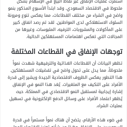
استمرت عمليات الإنفاق عبر نقاط البيع في الإسهام بشكل
ملحوظ في الاقتصاد السعودي. وقد ابتدأ الأسبوع المذكور بنمو
واضح في الشراء من مختلف القطاعات، مما يعكس تنوع ومرونة
السلوك الاستهلاكي لدى المواطنين. لقد تم رصد انفاق كبير
على المأكولات والمشروبات، الترفيه، الملبوسات، وغيرها من
المجالات التي تعكس اهتمامات المستهلكين الحالية.
توجهات الإنفاق في القطاعات المختلفة
تظهر البيانات أن القطاعات الغذائية والترفيهية شهدت نمواً
ملحوظاً، مما يدل على تحول واضح في تفضيلات المستهلكين.
هذا التطور يعكس الظروف الاقتصادية الجيدة ويشير إلى قدرة
الأفراد على التكيف مع المتغيرات. يُعَد هذا النمو في الإنفاق
إشارة إيجابية لمستقبل النمو الاقتصادي في المملكة، حيث
يُظهر اعتماد الأفراد على وسائل الدفع الإلكترونية في تسهيل
عمليات الشراء.
في ضوء هذه الأرقام، يتضح أن هناك نمواً مستمراً في قدرة
السعوديين على الإنفاق وهذا من شأنه تعزيز الاقتصاد المحلي