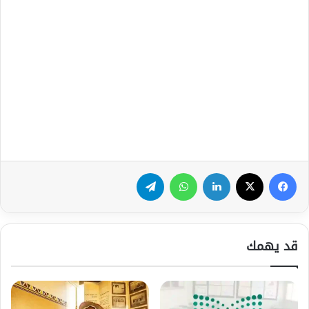
فيسبوك
‫X
لينكدإن
واتساب
تيلقرام
قد يهمك