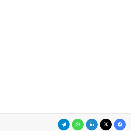
فيسبوك
‫X
لينكدإن
واتساب
تيلقرام