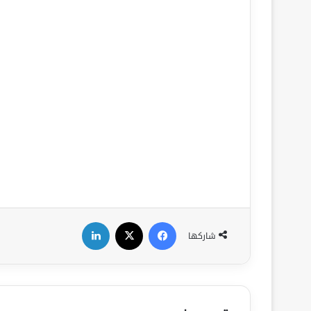
فيسبوك
‫X
لينكدإن
شاركها