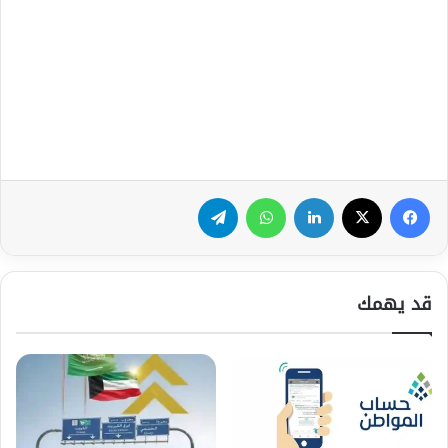
فيسبوك
‫X
لينكدإن
واتساب
تيلقرام
قد يهمك