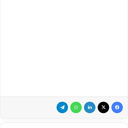
فيسبوك
‫X
لينكدإن
واتساب
تيلقرام