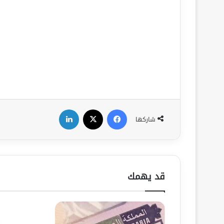
فيسبوك
‫X
لينكدإن
شاركها
قد يهمك