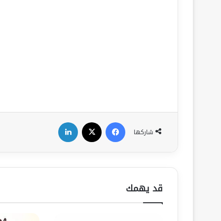
فيسبوك
‫X
لينكدإن
شاركها
قد يهمك