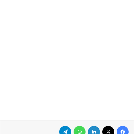
فيسبوك
‫X
لينكدإن
واتساب
تيلقرام