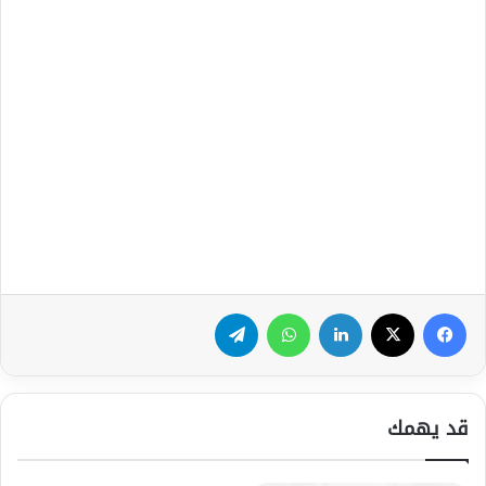
فيسبوك
‫X
لينكدإن
واتساب
تيلقرام
قد يهمك