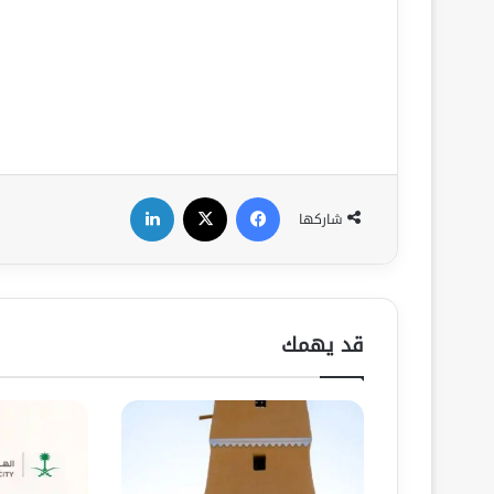
فيسبوك
‫X
لينكدإن
شاركها
قد يهمك