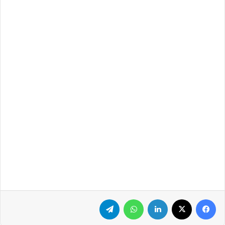
فيسبوك
‫X
لينكدإن
واتساب
تيلقرام