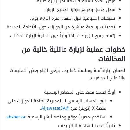
عرض المدة المتبقية بدقة لكل زيارة حالية.
سجل دخول وخروج موثق لجميع الزوار.
تنبيهات استباقية قبل انتهاء فترة الـ 90 يوم.
تحديثات رسمية مباشرة من الجوازات حول الأنظمة الجديدة.
إتمام جميع الإجراءات إلكترونياً دون الحاجة لزيارة المكاتب.
خطوات عملية لزيارة عائلية خالية من
المخالفات
لضمان زيارة آمنة وسلسة لأقاربك، ينبغي اتباع بعض التعليمات
والنصائح الجوهرية:
أولاً: اعتمد فقط على المصادر الرسمية
تابع الحساب الرسمي لـ المديرية العامة للجوازات على
منصة X (تويتر) عبر:
@AlJawazatSA
.
استخدم حصرياً موقع ومنصة أبشر الرسمية:
absher.sa
.
ثانياً: خطط لمغادرة الزائر بدقة