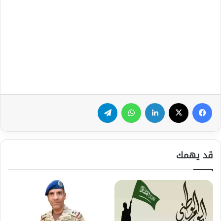
فيسبوك
‫X
لينكدإن
واتساب
تيلقرام
قد يهمك