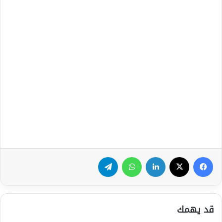
فيسبوك
‫X
لينكدإن
واتساب
تيلقرام
قد يهمك