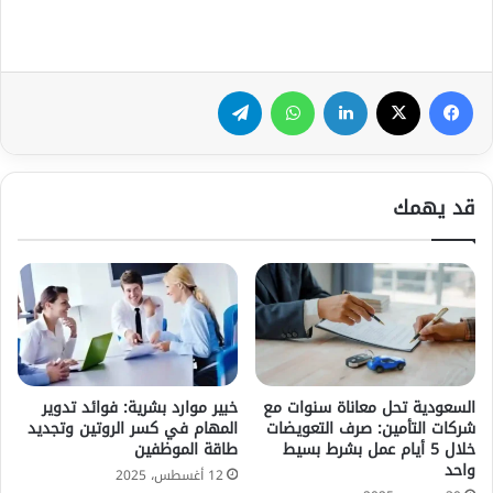
فيسبوك
‫X
لينكدإن
واتساب
تيلقرام
قد يهمك
السعودية تحل معاناة سنوات مع
خبير موارد بشرية: فوائد تدوير
شركات التأمين: صرف التعويضات
المهام في كسر الروتين وتجديد
خلال 5 أيام عمل بشرط بسيط
طاقة الموظفين
واحد
12 أغسطس، 2025