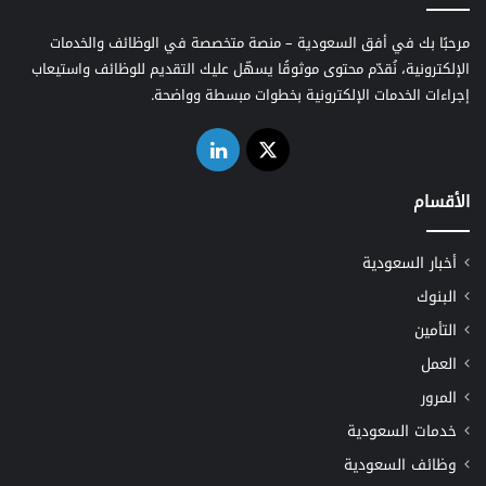
مرحبًا بك في أفق السعودية – منصة متخصصة في الوظائف والخدمات
الإلكترونية، نُقدّم محتوى موثوقًا يسهّل عليك التقديم للوظائف واستيعاب
إجراءات الخدمات الإلكترونية بخطوات مبسطة وواضحة.
‫X
لينكدإن
الأقسام
أخبار السعودية
البنوك
التأمين
العمل
المرور
خدمات السعودية
وظائف السعودية