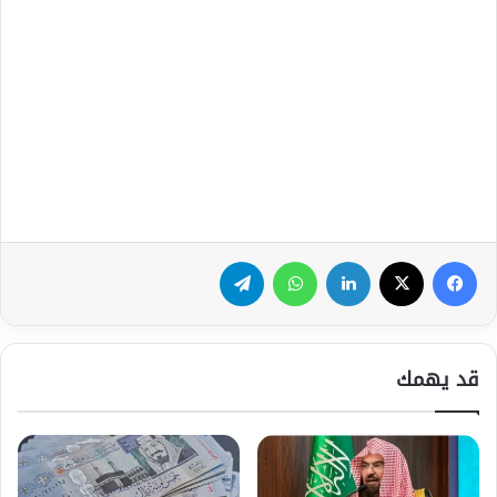
فيسبوك
‫X
لينكدإن
واتساب
تيلقرام
قد يهمك