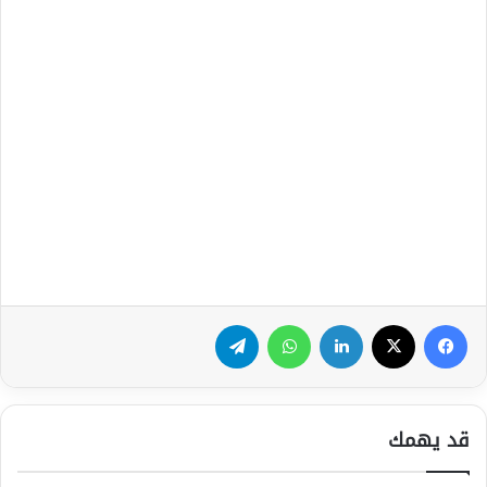
فيسبوك
‫X
لينكدإن
واتساب
تيلقرام
قد يهمك