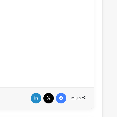
فيسبوك
‫X
لينكدإن
شاركها