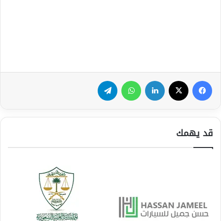
فيسبوك
‫X
لينكدإن
واتساب
تيلقرام
قد يهمك