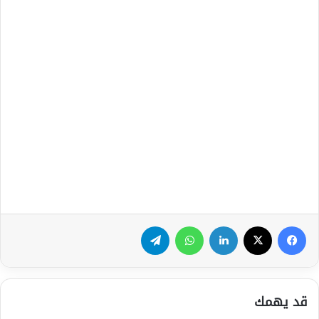
فيسبوك
‫X
لينكدإن
واتساب
تيلقرام
قد يهمك