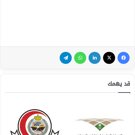
فيسبوك
‫X
لينكدإن
واتساب
تيلقرام
قد يهمك