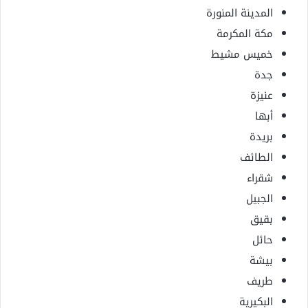
المدينة المنورة
مكة المكرمة
خميس مشيط
جدة
عنيزة
أبها
بريدة
الطائف
شقراء
الجبيل
بقيق
حائل
بيشة
طريف
البكيرية