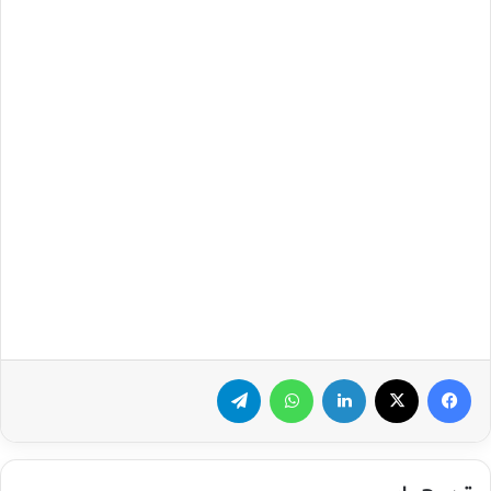
فيسبوك
‫X
لينكدإن
واتساب
تيلقرام