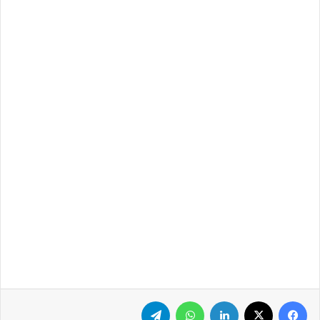
فيسبوك
‫X
لينكدإن
واتساب
تيلقرام