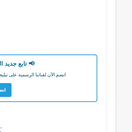
📢 تابع جديد ا
انضم الآن لقناتنا الرسمية على تي
انض