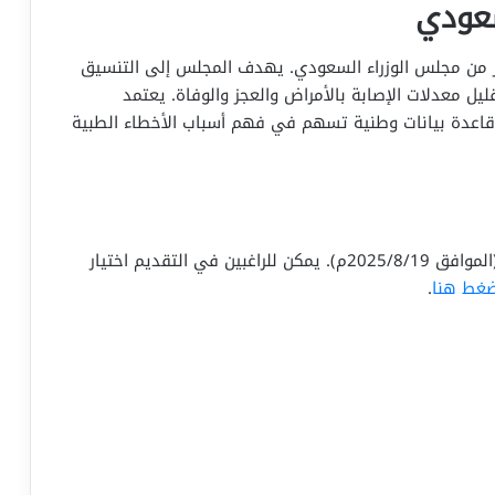
سعودي
س الصحي السعودي عام 1435هـ بقرار من مجلس الوزراء السعودي. يهدف المجلس إلى التنسيق
ل معدلات الإصابة بالأمراض والعجز والوفاة. يعتمد
 قاعدة بيانات وطنية تسهم في فهم أسباب الأخطاء الطبية
التقديم متاح اعتبارًا من يوم الثلاثاء 1447/2/25هـ (الموافق 2025/8/19م). يمكن للراغبين في التقديم اختيار
ضغط هنا
.