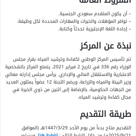
الشروط العامة
– أن يكون المتقدم سعودي الجنسية.
– توافر المؤهلات والخبرات والمهارات المحددة لكل وظيفة.
– إجادة اللغة الإنجليزية تحدثاً وكتابة.
نبذة عن المركز
تم تأسيس المركز الوطني لكفاءة وترشيد المياه بقرار مجلس
الوزراء رقم 336 في تاريخ 2 فبراير 2021. يتمتع المركز بالشخصية
الاعتبارية والاستقلال المالي والإداري. يرأس مجلس إدارته معالي
وزير البيئة والمياه والزراعة، ويضم اللجنة 12 عضواً يمثلون العديد
من الجهات الحكومية، بالإضافة إلى اثنين من ذوي الخبرة في
مجال كفاءة وترشيد المياه.
طريقة التقديم
التقديم متاح بدءاً من يوم الأحد 1447/3/29هـ (الموافق
2025/9/21م) من خلال الرابط التالي:
إضغط هنا
، ويستمر