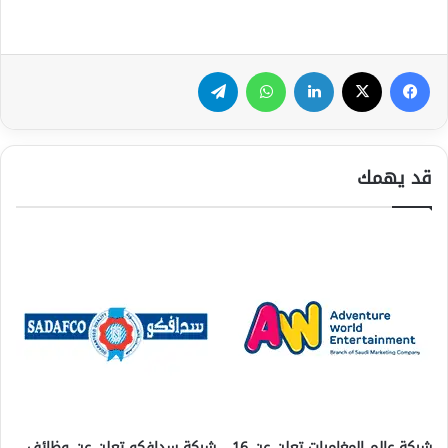
فيسبوك
‫X
لينكدإن
واتساب
تيلقرام
قد يهمك
شركة عالم المغامرات تعلن عن 16
شركة سدافكو تعلن عن وظائف