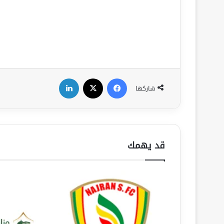
فيسبوك
‫X
لينكدإن
شاركها
قد يهمك