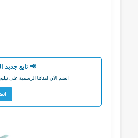
📢 تابع جديد ا
انضم الآن لقناتنا الرسمية على تي
انض