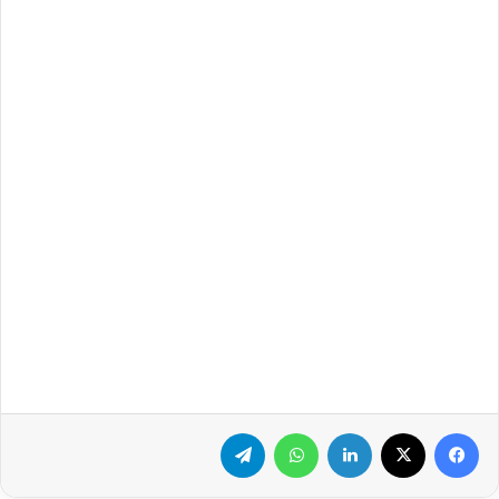
فيسبوك
‫X
لينكدإن
واتساب
تيلقرام