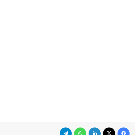
فيسبوك
‫X
لينكدإن
واتساب
تيلقرام