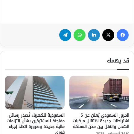
فيسبوك
‫X
لينكدإن
واتساب
تيلقرام
قد يهمك
المرور السعودي يُعلن عن 5
السعودية للكهرباء تُصدر رسائل
اشتراطات جديدة لانتقال مركبات
مفاجئة للمشتركين بشأن التزامات
الشحن والنقل بين مدن المملكة
مالية جديدة وضرورة اتخاذ إجراء
فوري
24 أغسطس، 2025