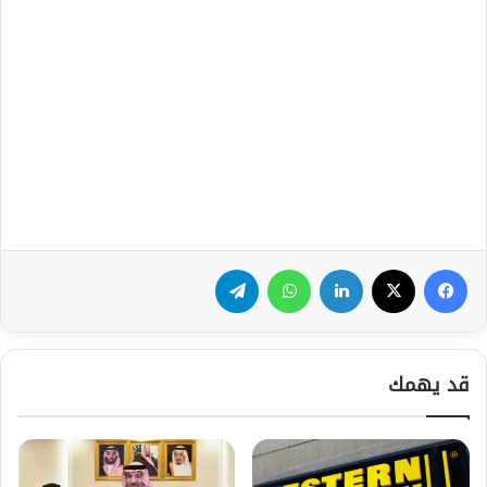
فيسبوك
‫X
لينكدإن
واتساب
تيلقرام
قد يهمك