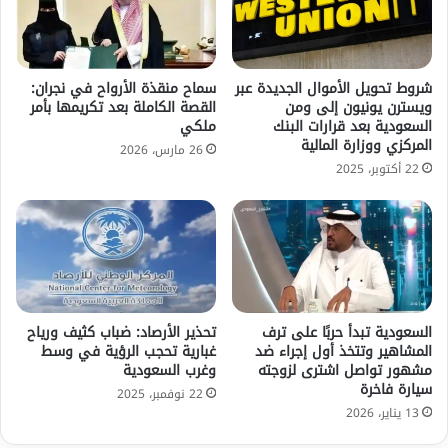
شروط تحويل الأموال الجديدة عبر
سماح منقذة الأرواح في نجران:
ويسترن يونيون إلى ومن
القصة الكاملة بعد تكريمها بأمر
السعودية بعد قرارات البنك
ملكي
المركزي ووزارة المالية
26 مارس، 2026
22 أكتوبر، 2025
السعودية تبدأ حربًا على ترف
تحذير الأرصاد: ضباب كثيف ورياح
المشاهير وتتخذ أول إجراء ضد
غبارية تحجب الرؤية في وسط
مشهور تواصل اشترى لزوجته
وغرب السعودية
سيارة فاخرة
22 نوفمبر، 2025
13 يناير، 2026