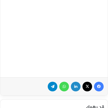
فيسبوك
‫X
لينكدإن
واتساب
تيلقرام
قد يهمك