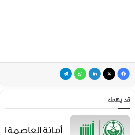
فيسبوك
‫X
لينكدإن
واتساب
تيلقرام
قد يهمك