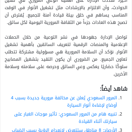
أخيرًا، شددت الإدارة على أهمية الوعي المروري في تقليل
الحوادث، وأن الالتزام بالإرشادات مثل تشغيل الأنوار في الوقت
المناسب يساهم في خلق بيئة قيادة آمنة للجميع. يُفترض أن
تصبح هذه العادات جزءاً من الثقافة المرورية اليومية لكل سائق.
تواصل الإدارة جهودها في نشر التوعية من خلال الحملات
الإعلامية والمنصات الرقمية لتعريف السائقين بأهمية تشغيل
الأنوار. نؤكد أن السلامة المرورية هي مسؤولية مشتركة تتطلب
تعاون الجميع. من الضروري أن يكون التقيد بتشغيل المصابيح
سلوكًا حضاريًا يعكس وعي السائق وحرصه على سلامته وسلامة
الآخرين.
شاهد أيضاً:
المرور السعودي يُعلن عن مخالفة مرورية جديدة بسبب 4
أوضاع لإضاءة أنوار السيارة
تنبيه هام من المرور السعودي: تأثير موجات الغبار على
سيارتك أثناء القيادة
الأرصاد: 8 مناطق ستتعرض لانعدام الرؤية بسبب الضباب