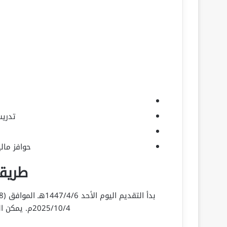
تدري
حوافز ما
طريقة
2025/10/4م. يمكن التقديم من خلال الروابط التالية: