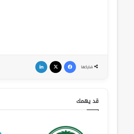
فيسبوك
‫X
لينكدإن
شاركها
قد يهمك