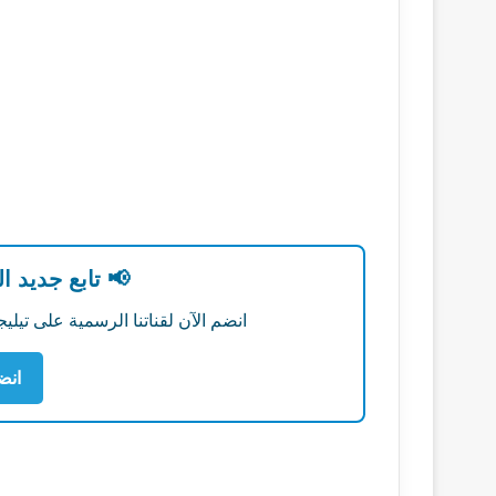
📢 تابع جديد ا
انضم الآن لقناتنا الرسمية على تي
انض