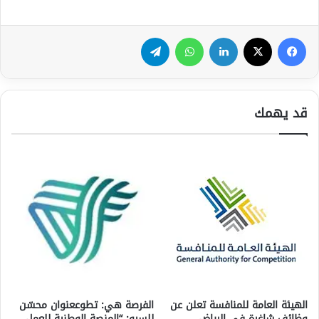
فيسبوك
‫X
لينكدإن
واتساب
تيلقرام
قد يهمك
الهيئة العامة للمنافسة تعلن عن
الفرصة هي: تطوععنوان محسّن
وظائف شاغرة في الرياض
للسيو: “المنصة الوطنية للعمل