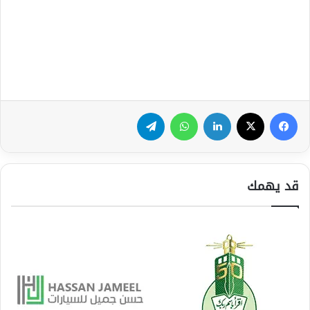
فيسبوك
‫X
لينكدإن
واتساب
تيلقرام
قد يهمك