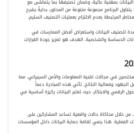
البيانات بمهنية عالية، وضمان تصنيفها بما يتماشى مع
تناول البرنامج مجموعة متنوعة من المحاور، بدايةً بشرح
خاطر المرتبطة بعدم الالتزام بعمليات التصنيف السليم.
تمدة لتصنيف البيانات واستعراض أفضل الممارسات في
يانات الحساسة والشخصية. الهدف هو تعزيز جودة القرارات
مختصين في مجالات تقنية المعلومات والأمن السيبراني، مما
جهود وفعالية النتائج. تأتي هذه المبادرة دعماً
20، التي تركز على التحول الرقمي والابتكار، حيث تعتبر البيانات ركيزة أساسية في
ي، من خلال محاكاة حالات واقعية تساعد المشاركين على
ت الفعلية. هذا ينمي ثقافة حماية البيانات داخل المؤسسات