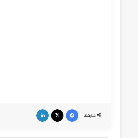
فيسبوك
‫X
لينكدإن
شاركها