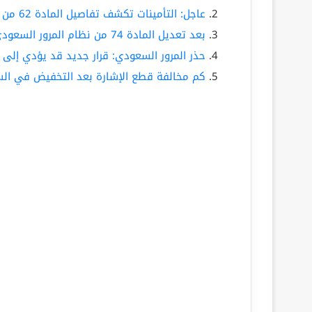
عاجل: التأمينات تكشف تفاصيل المادة 62 من نظام التأمينات السعودي وتأثيرها على التوظيف الوهمي
بعد تعديل المادة 74 من نظام المرور السعودي.. الإبعاد والترحيل الفوري لأي مقيم يرتكب هذه المخالفات
حذر المرور السعودي: قرار جديد قد يؤدي إلى
كم مخالفة قطع الإشارة بعد التخفيض في ال