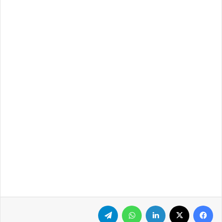
فيسبوك
‫X
لينكدإن
واتساب
تيلقرام