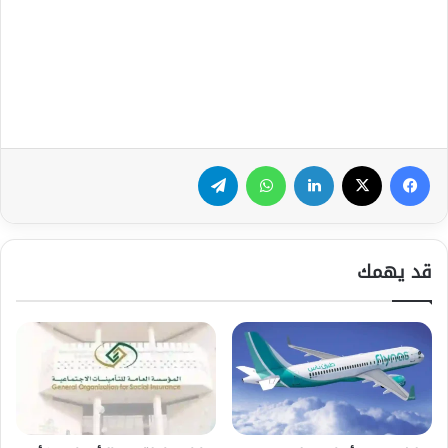
فيسبوك
‫X
لينكدإن
واتساب
تيلقرام
قد يهمك