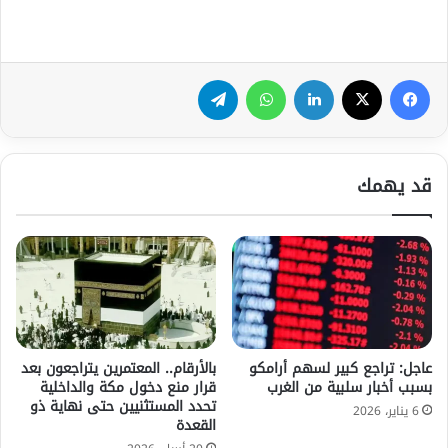
فيسبوك
‫X
لينكدإن
واتساب
تيلقرام
قد يهمك
عاجل: تراجع كبير لسهم أرامكو
بالأرقام.. المعتمرين يتراجعون بعد
بسبب أخبار سلبية من الغرب
قرار منع دخول مكة والداخلية
تحدد المستثنيين حتى نهاية ذو
6 يناير، 2026
القعدة