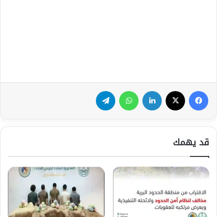
فيسبوك
‫X
لينكدإن
واتساب
تيلقرام
قد يهمك