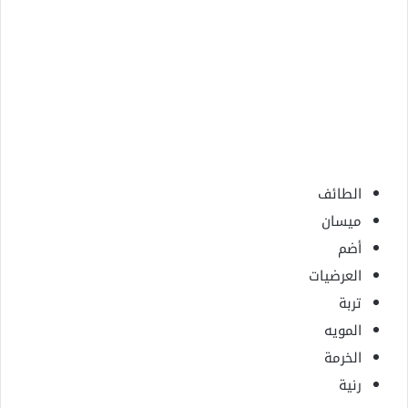
الطائف
ميسان
أضم
العرضيات
تربة
المويه
الخرمة
رنية